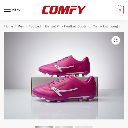
Skip
Skip
to
to
MENU
0
navigation
content
Home
/
Men
/
Football
/
Bengal Pink Football Boots for Men – Lightweight Soccer Cleats