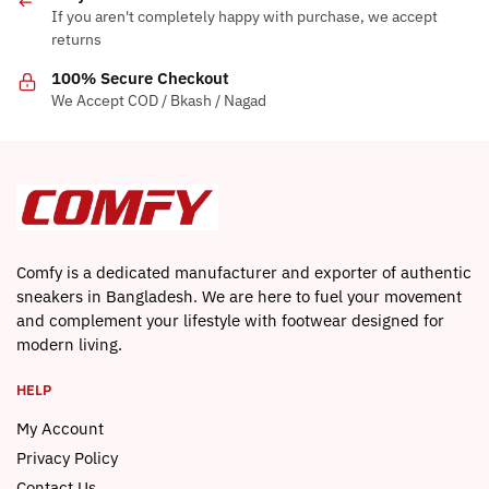
options
If you aren't completely happy with purchase, we accept
may
returns
be
100% Secure Checkout
chosen
We Accept COD / Bkash / Nagad
on
the
product
page
Comfy is a dedicated manufacturer and exporter of authentic
sneakers in Bangladesh. We are here to fuel your movement
and complement your lifestyle with footwear designed for
modern living.
HELP
My Account
Privacy Policy
Contact Us