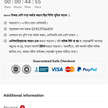
00
:
00
:
44
:
54
–
Days
Hours
Mins
Secs
Lightweight
৩০০০ টাকার বেশি পণ্য অর্ডার করলে ফ্রি শিপিং সুবিধা পাবেন ।
Soccer
Cleats
সারাদেশে ১-৩ দিনে হোম-ডেলিভারি।
quantity
প্রয়োজনে কল করুনঃ 01913756459
একসাথে যত খুশি পণ্য অর্ডার করুন, ডেলিভারি চার্জ একই থাকবে ।
ডেলিভারিম্যানের সামনে
চেক
করতে পারবেন। যদি
সাইজ ফিট না হয়
বা প্রোডাক্টটি আপনার
পছন্দের না হয়, তাহলে আপনি
রিটার্ন
করতে পারবেন। পরবর্তীতে, যদি আপনি সঠিক সাইজ
জানিয়ে দেন, আমরা সঠিক সাইজের প্রোডাক্ট পুনরায় পাঠিয়ে দেবো।
Guaranteed Safe Checkout
Additional information
Reviews
0