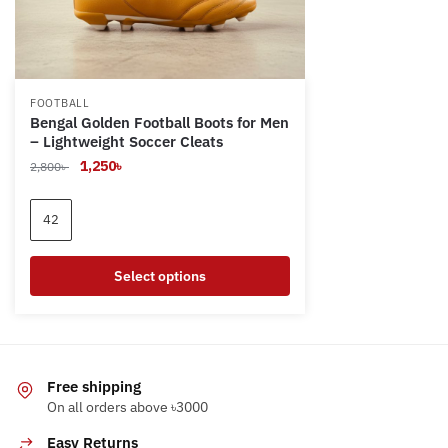
FOOTBALL
Bengal Golden Football Boots for Men
– Lightweight Soccer Cleats
Original
Current
1,250
৳
2,800
৳
price
price
was:
is:
42
2,800৳ .
1,250৳ .
Select options
This
product
has
multiple
Free shipping
variants.
On all orders above ৳3000
The
Easy Returns