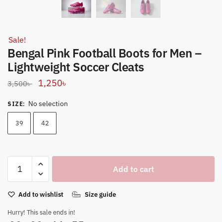
Sale!
Bengal Pink Football Boots for Men –
Lightweight Soccer Cleats
Original
Current
1,250
৳
3,500
৳
price
price
No selection
SIZE
:
was:
is:
3,500৳ .
1,250৳ .
39
42
Bengal
Add to cart
Pink
Football
Add to wishlist
Size guide
Boots
for
Hurry! This sale ends in!
Men