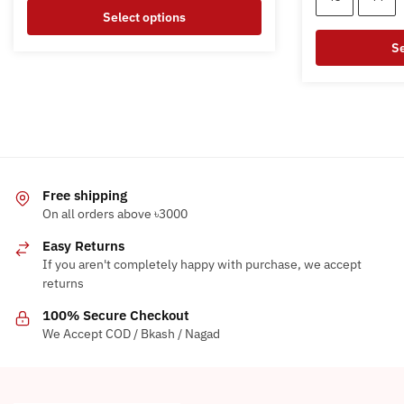
3,200৳ .
Select options
This
Se
product
This
has
product
multiple
has
variants.
multiple
The
variants.
options
The
Free shipping
may
options
On all orders above ৳3000
be
may
chosen
Easy Returns
be
on
If you aren't completely happy with purchase, we accept
chosen
returns
the
on
product
100% Secure Checkout
the
page
We Accept COD / Bkash / Nagad
product
page