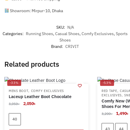
Showroom: Mirpur-10, Dhaka
SKU:
N/A
Categories:
Running Shoes
,
Casual Shoes
,
Comfy Exclusives
,
Sports
Shoes
Brand:
CRIVIT
Related products
-33%
-53%
,
,
MENS BOOT
COMFY EXCLUSIVES
RED TAPE
CASU
,
EXCLUSIVES
SN
Laceup Leather Boot Chocolate
Comfy New (W
Original
Current
2,050
৳
3,050
৳
Shoes For Me
price
price
Original
1,490
৳
3,200
৳
was:
is:
40
price
3,050৳ .
2,050৳ .
was:
i
43
44