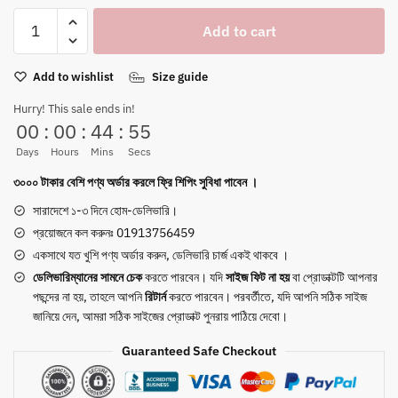
CRIVIT
Add to cart
Men's
Running
Add to wishlist
Size guide
Shoes
White
Hurry! This sale ends in!
—
00
:
00
:
44
:
54
Lightweight
Days
Hours
Mins
Secs
Breathable
৩০০০ টাকার বেশি পণ্য অর্ডার করলে ফ্রি শিপিং সুবিধা পাবেন ।
Sports
Sneaker
সারাদেশে ১-৩ দিনে হোম-ডেলিভারি।
quantity
প্রয়োজনে কল করুনঃ 01913756459
একসাথে যত খুশি পণ্য অর্ডার করুন, ডেলিভারি চার্জ একই থাকবে ।
ডেলিভারিম্যানের সামনে
চেক
করতে পারবেন। যদি
সাইজ ফিট না হয়
বা প্রোডাক্টটি আপনার
পছন্দের না হয়, তাহলে আপনি
রিটার্ন
করতে পারবেন। পরবর্তীতে, যদি আপনি সঠিক সাইজ
জানিয়ে দেন, আমরা সঠিক সাইজের প্রোডাক্ট পুনরায় পাঠিয়ে দেবো।
Guaranteed Safe Checkout