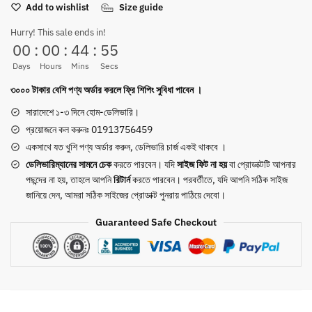
Add to wishlist
Size guide
Slip-
On
Hurry! This sale ends in!
Shoes
00
:
00
:
44
:
54
quantity
Days
Hours
Mins
Secs
৩০০০ টাকার বেশি পণ্য অর্ডার করলে ফ্রি শিপিং সুবিধা পাবেন ।
সারাদেশে ১-৩ দিনে হোম-ডেলিভারি।
প্রয়োজনে কল করুনঃ 01913756459
একসাথে যত খুশি পণ্য অর্ডার করুন, ডেলিভারি চার্জ একই থাকবে ।
ডেলিভারিম্যানের সামনে
চেক
করতে পারবেন। যদি
সাইজ ফিট না হয়
বা প্রোডাক্টটি আপনার
পছন্দের না হয়, তাহলে আপনি
রিটার্ন
করতে পারবেন। পরবর্তীতে, যদি আপনি সঠিক সাইজ
জানিয়ে দেন, আমরা সঠিক সাইজের প্রোডাক্ট পুনরায় পাঠিয়ে দেবো।
Guaranteed Safe Checkout