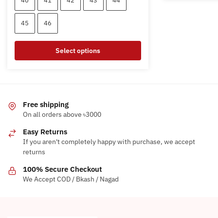
40
41
42
43
44
5,300৳ .
1,800৳ .
product
has
45
46
multiple
variants.
Select options
The
This
options
product
may
has
be
multiple
chosen
Free shipping
variants.
on
On all orders above ৳3000
The
the
Easy Returns
options
product
If you aren't completely happy with purchase, we accept
may
page
returns
be
100% Secure Checkout
chosen
We Accept COD / Bkash / Nagad
on
the
product