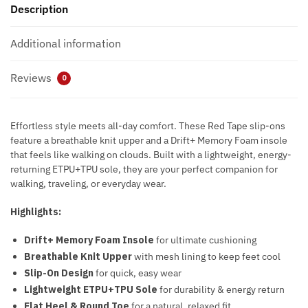
Description
Additional information
Reviews
0
Effortless style meets all-day comfort. These Red Tape slip-ons
feature a breathable knit upper and a Drift+ Memory Foam insole
that feels like walking on clouds. Built with a lightweight, energy-
returning ETPU+TPU sole, they are your perfect companion for
walking, traveling, or everyday wear.
Highlights:
Drift+ Memory Foam Insole
for ultimate cushioning
Breathable Knit Upper
with mesh lining to keep feet cool
Slip-On Design
for quick, easy wear
Lightweight ETPU+TPU Sole
for durability & energy return
Flat Heel & Round Toe
for a natural, relaxed fit