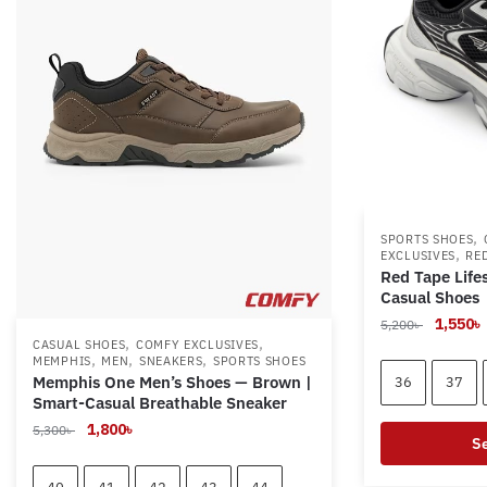
,
SPORTS SHOES
,
EXCLUSIVES
RE
Red Tape Life
Casual Shoes
Original
1,550
৳
5,200
৳
,
,
CASUAL SHOES
COMFY EXCLUSIVES
price
,
,
,
MEMPHIS
MEN
SNEAKERS
SPORTS SHOES
was:
i
Memphis One Men’s Shoes — Brown |
36
37
5,200৳ .
Smart-Casual Breathable Sneaker
Original
Current
1,800
৳
5,300
৳
Se
price
price
was:
is:
This