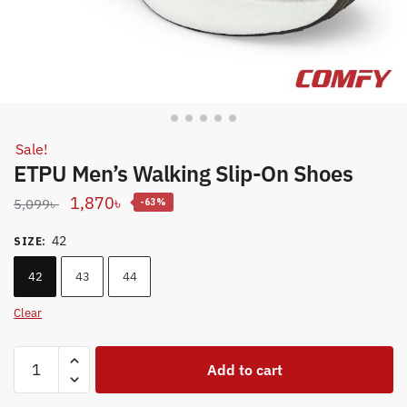
Sale!
ETPU Men’s Walking Slip-On Shoes
Original
Current
1,870
৳
5,099
৳
-63%
price
price
42
SIZE
:
was:
is:
5,099৳ .
1,870৳ .
42
43
44
Clear
ETPU
Add to cart
Men's
Walking