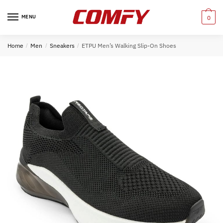
Skip
Skip
to
to
MENU
0
navigation
content
Home
/
Men
/
Sneakers
/
ETPU Men’s Walking Slip-On Shoes