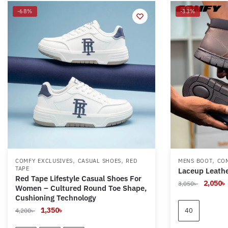
-68%
-33%
,
,
,
COMFY EXCLUSIVES
CASUAL SHOES
RED
MENS BOOT
COM
TAPE
Laceup Leathe
Red Tape Lifestyle Casual Shoes For
Original
2,050
৳
3,050
৳
Women – Cultured Round Toe Shape,
price
Cushioning Technology
was:
i
Original
Current
1,350
৳
40
4,200
৳
3,050৳ .
price
price