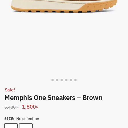
Sale!
Memphis One Sneakers – Brown
Original
Current
1,800
৳
5,400
৳
price
price
No selection
SIZE
:
was:
is: