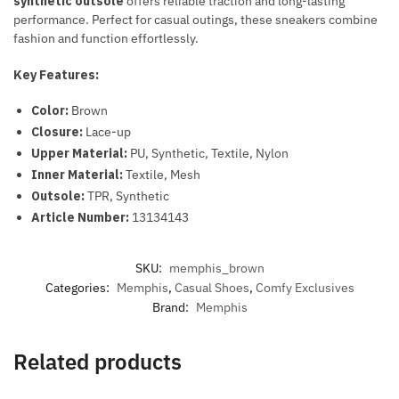
synthetic outsole
offers reliable traction and long-lasting
performance. Perfect for casual outings, these sneakers combine
fashion and function effortlessly.
Key Features:
Color:
Brown
Closure:
Lace-up
Upper Material:
PU, Synthetic, Textile, Nylon
Inner Material:
Textile, Mesh
Outsole:
TPR, Synthetic
Article Number:
13134143
SKU:
memphis_brown
Categories:
Memphis
,
Casual Shoes
,
Comfy Exclusives
Brand:
Memphis
Related products