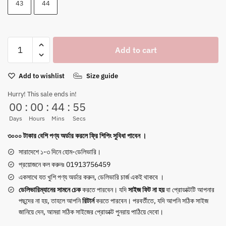
5,400৳ .
1,800৳ .
43
44
Memphis
Add to cart
One
Sneakers
Add to wishlist
Size guide
-
Brown
Hurry! This sale ends in!
quantity
00
:
00
:
44
:
54
Days
Hours
Mins
Secs
৩০০০ টাকার বেশি পণ্য অর্ডার করলে ফ্রি শিপিং সুবিধা পাবেন ।
সারাদেশে ১-৩ দিনে হোম-ডেলিভারি।
প্রয়োজনে কল করুনঃ 01913756459
একসাথে যত খুশি পণ্য অর্ডার করুন, ডেলিভারি চার্জ একই থাকবে ।
ডেলিভারিম্যানের সামনে
চেক
করতে পারবেন। যদি
সাইজ ফিট না হয়
বা প্রোডাক্টটি আপনার
পছন্দের না হয়, তাহলে আপনি
রিটার্ন
করতে পারবেন। পরবর্তীতে, যদি আপনি সঠিক সাইজ
জানিয়ে দেন, আমরা সঠিক সাইজের প্রোডাক্ট পুনরায় পাঠিয়ে দেবো।