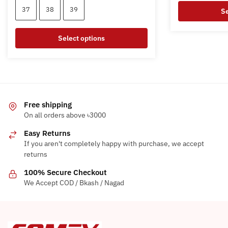
was:
is:
37
38
39
Se
4,200৳ .
1,350৳ .
This
Select options
product
has
This
multiple
product
variants.
has
The
multiple
options
variants.
Free shipping
may
On all orders above ৳3000
The
be
options
Easy Returns
chosen
may
If you aren't completely happy with purchase, we accept
on
be
returns
the
chosen
100% Secure Checkout
product
on
We Accept COD / Bkash / Nagad
page
the
product
page