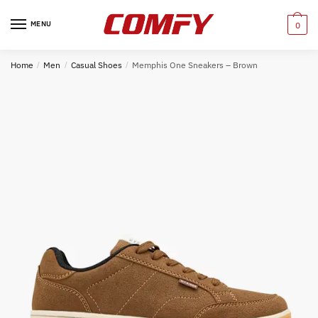
Skip
Skip
to
to
MENU
0
navigation
content
Home
/
Men
/
Casual Shoes
/
Memphis One Sneakers – Brown