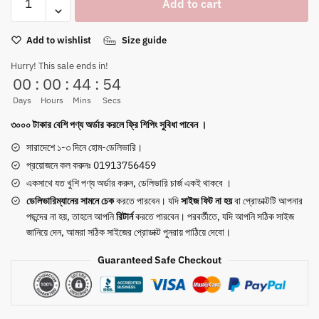
Add to cart
Tape
Men's
Add to wishlist
Size guide
Casual
Sneakers
Hurry! This sale ends in!
—
00
:
00
:
44
:
54
White/Red
Days
Hours
Mins
Secs
|
৩০০০ টাকার বেশি পণ্য অর্ডার করলে ফ্রি শিপিং সুবিধা পাবেন ।
EVA
Cushioned
সারাদেশে ১-৩ দিনে হোম-ডেলিভারি।
Street
প্রয়োজনে কল করুনঃ 01913756459
Style
একসাথে যত খুশি পণ্য অর্ডার করুন, ডেলিভারি চার্জ একই থাকবে ।
quantity
ডেলিভারিম্যানের সামনে
চেক
করতে পারবেন। যদি
সাইজ ফিট না হয়
বা প্রোডাক্টটি আপনার
পছন্দের না হয়, তাহলে আপনি
রিটার্ন
করতে পারবেন। পরবর্তীতে, যদি আপনি সঠিক সাইজ
জানিয়ে দেন, আমরা সঠিক সাইজের প্রোডাক্ট পুনরায় পাঠিয়ে দেবো।
Guaranteed Safe Checkout