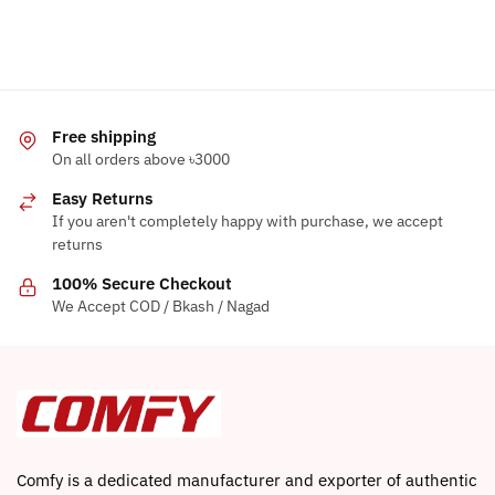
The
be
options
chosen
may
on
be
the
chosen
product
Free shipping
on
page
On all orders above ৳3000
the
product
Easy Returns
page
If you aren't completely happy with purchase, we accept
returns
100% Secure Checkout
We Accept COD / Bkash / Nagad
Comfy is a dedicated manufacturer and exporter of authentic