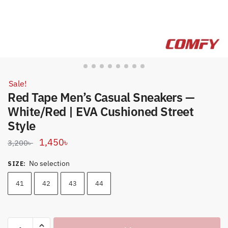
Sale!
Red Tape Men’s Casual Sneakers —
White/Red | EVA Cushioned Street
Style
Original
Current
1,450
৳
3,200
৳
price
price
No selection
SIZE
:
was:
is:
3,200৳ .
1,450৳ .
41
42
43
44
Red