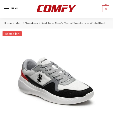
Skip
Skip
to
to
MENU
0
navigation
content
Home
/
Men
/
Sneakers
/
Red Tape Men’s Casual Sneakers — White/Red | EVA Cushioned Street Style
Bestseller!