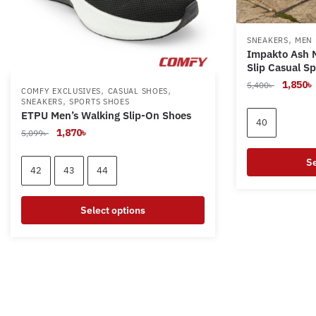
,
SNEAKERS
MEN
Impakto Ash 
Slip Casual S
Original
1,850
৳
5,400
৳
,
,
COMFY EXCLUSIVES
CASUAL SHOES
price
,
SNEAKERS
SPORTS SHOES
ETPU Men’s Walking Slip-On Shoes
was:
i
40
5,400৳ .
Original
Current
1,870
৳
5,099
৳
price
price
Se
was:
is:
42
43
44
5,099৳ .
1,870৳ .
This
product
Select options
has
This
multiple
product
variants.
has
The
multiple
options
variants.
may