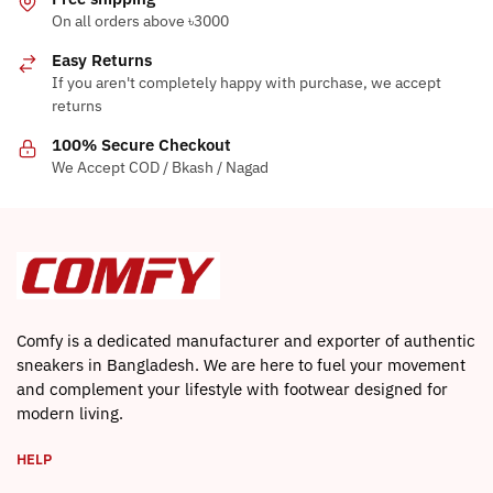
variants.
On all orders above ৳3000
The
Easy Returns
options
If you aren't completely happy with purchase, we accept
may
returns
be
100% Secure Checkout
chosen
We Accept COD / Bkash / Nagad
on
the
product
page
Comfy is a dedicated manufacturer and exporter of authentic
sneakers in Bangladesh. We are here to fuel your movement
and complement your lifestyle with footwear designed for
modern living.
HELP