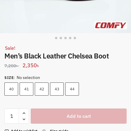
Sale!
Men’s Black Leather Chelsea Boot
Original
Current
2,350
৳
7,200
৳
price
price
No selection
SIZE
:
was:
is:
7,200৳ .
2,350৳ .
40
41
42
43
44
Men’s
Add to cart
Black
Leather