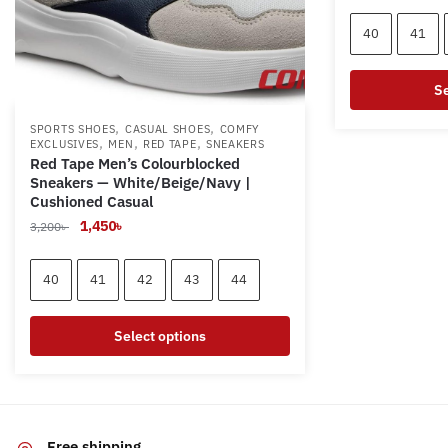
price
pr
was:
is:
40
41
2,390৳ .
75
Se
This
,
,
SPORTS SHOES
CASUAL SHOES
COMFY
,
,
,
EXCLUSIVES
MEN
RED TAPE
SNEAKERS
product
Red Tape Men’s Colourblocked
has
Sneakers — White/Beige/Navy |
multiple
Cushioned Casual
variants.
Original
Current
1,450
৳
3,200
৳
The
price
price
options
was:
is:
40
41
42
43
44
3,200৳ .
1,450৳ .
may
be
Select options
chosen
on
This
the
product
product
has
page
multiple
Free shipping