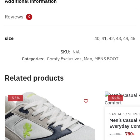
Additional information
Reviews
0
size
40, 41, 42, 43, 44, 45
SKU:
N/A
Categories:
Comfy Exclusives
,
Men
,
MENS BOOT
Related products
-55%
-69%
SANDALS/ SLIPP
Men’s Casual P
Everyday Com
Original
Cu
750
৳
2,390
৳