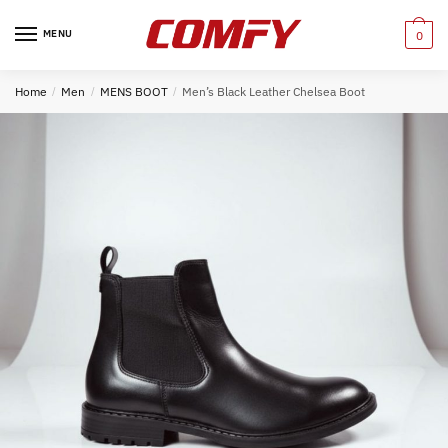
Skip
Skip
to
to
MENU
0
navigation
content
Home
/
Men
/
MENS BOOT
/
Men’s Black Leather Chelsea Boot