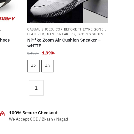
,
,
,
CASUAL SHOES
COP BEFORE THEY'RE GONE.
,
,
,
FEATURED
MEN
SNEAKERS
SPORTS SHOES
Shoes
Ni**ke Zoom Air Cushion Sneaker –
wHITE
Original
Current
1,390
৳
3,490
৳
price
price
was:
is:
42
43
3,490৳ .
1,390৳ .
Ni**ke
Zoom
This
Air
product
Cushion
has
100% Secure Checkout
Sneaker
multiple
We Accept COD / Bkash / Nagad
–
variants.
wHITE
The