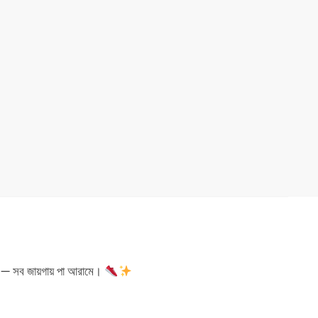
— সব জায়গায় পা আরামে।