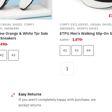
,
,
,
CASUAL SHOES
COMFY
COMFY EXCLUSIVES
CASUAL SHOES
,
,
ES
SNEAKERS
SNEAKERS
SPORTS SHOES
ew Orange & White Tpr Sole
ETPU Men’s Walking Slip-On 
e Sneakers
Original
Current
1,870
৳
5,099
৳
riginal
Current
,490
৳
price
price
rice
price
was:
is:
42
43
44
as:
is:
42
43
5,099৳ .
1,870৳ .
200৳ .
1,490৳ .
ETPU
Men's
This
Walking
product
Slip-
has
On
multiple
Easy Returns
Shoes
variants.
If you aren't completely happy with purchase, we
quantity
.
The
accept returns
options