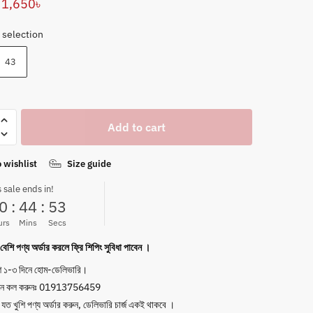
Original
Current
1,650
৳
price
price
 selection
was:
is:
43
7,400৳ .
1,650৳ .
Add to cart
 wishlist
Size guide
s sale ends in!
0
:
44
:
53
urs
Mins
Secs
েশি পণ্য অর্ডার করলে ফ্রি শিপিং সুবিধা পাবেন ।
ে ১-৩ দিনে হোম-ডেলিভারি।
নে কল করুনঃ 01913756459
যত খুশি পণ্য অর্ডার করুন, ডেলিভারি চার্জ একই থাকবে ।