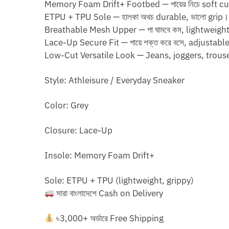
Memory Foam Drift+ Footbed — পায়ের নিচে soft cushion,
ETPU + TPU Sole — হালকা অথচ durable, ভালো grip। 
Breathable Mesh Upper — পা ঘামবে কম, lightweight
Lace-Up Secure Fit — পায়ে শক্ত করে বসে, adjustabl
Low-Cut Versatile Look — Jeans, joggers, trousers
Style: Athleisure / Everyday Sneaker
Color: Grey
Closure: Lace-Up
Insole: Memory Foam Drift+
Sole: ETPU + TPU (lightweight, grippy)
সারা বাংলাদেশে Cash on Delivery
৳3,000+ অর্ডারে Free Shipping