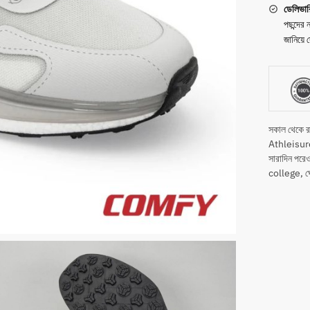
ডেলিভার
পছন্দের
জানিয়ে 
সকাল থেকে
Athleisu
সারাদিন পর
college, ঘ