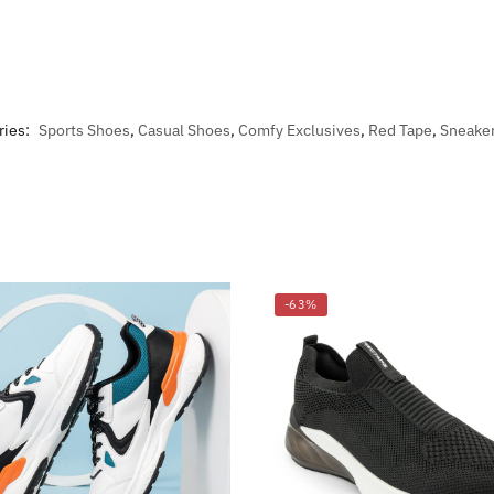
ries:
Sports Shoes
,
Casual Shoes
,
Comfy Exclusives
,
Red Tape
,
Sneake
-63%