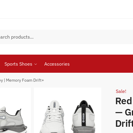
Sports Shoes
Accessories
y | Memory Foam Drift+
Sale!
Red
— G
Drif