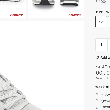
7,400
৳
No
SIZE
:
42
Red
Tape
ETPU
Add to
Sneaker
—
Hurry! Thi
00
:
0
Grey
|
Days
Ho
Memory
৩০০০ টাকার ব
Foam
সারাদেশ
Drift+
প্রয়োজ
quantity
একসাথে 