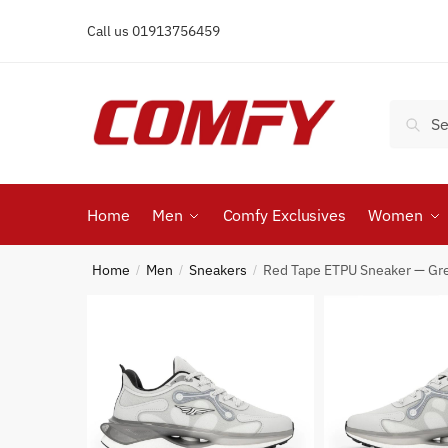
Skip
Skip
Call us 01913756459
to
to
navigation
content
Search
Search
for:
Home
Men
Comfy Exclusives
Women
Home
Men
Sneakers
Red Tape ETPU Sneaker — Gre
/
/
/