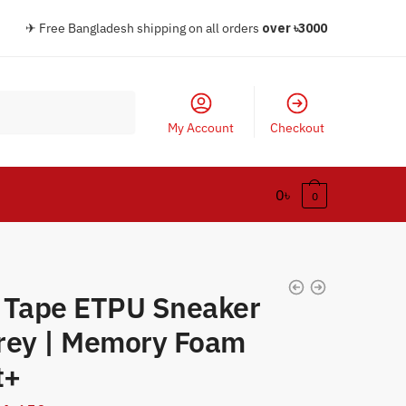
✈ Free Bangladesh shipping on all orders
over
৳30
00
My Account
Checkout
0
৳
0
 Tape ETPU Sneaker
rey | Memory Foam
t+