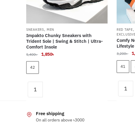
,
SNEAKERS
MEN
RED TAPE
EXCLUSIV
Impakto Chunky Sneakers with
Comfy N
Trident Sole | Swing & Stitch | Ultra-
Lifestyl
Comfort Insole
O
1
Original
Current
3,200
৳
1,850
৳
5,400
৳
p
price
price
w
41
was:
is:
42
3,
5,400৳ .
1,850৳ .
Comfy
Impakto
New
Chunky
This
This
Orange
Sneakers
product
product
&
with
has
has
Free shipping
White
Trident
multiple
multiple
On all orders above ৳3000
Tpr
Sole
variants
variants.
Sole
|
The
The