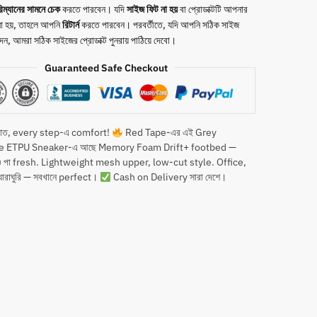
িম্যানের সামনে
চেক
করতে পারবেন। যদি
সাইজ ফিট না হয়
বা প্রোডাক্টটি আপনার
 না হয়, তাহলে আপনি
রিটার্ন
করতে পারবেন। পরবর্তীতে, যদি আপনি সঠিক সাইজ
দেন, আমরা সঠিক সাইজের প্রোডাক্ট পুনরায় পাঠিয়ে দেবো।
Guaranteed Safe Checkout
 রাত, every step-এ comfort!
Red Tape-এর এই Grey
re ETPU Sneaker-এ আছে Memory Foam Drift+ footbed —
েও পা fresh. Lightweight mesh upper, low-cut style. Office,
োরাঘুরি — সবখানে perfect।
Cash on Delivery সারা দেশে।