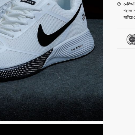
ডেলিভার
পছন্দের
জানিয়ে 