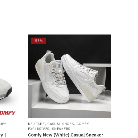
-53%
,
,
MFY
RED TAPE
CASUAL SHOES
COMFY
,
EXCLUSIVES
SNEAKERS
y |
Comfy New (White) Casual Sneaker