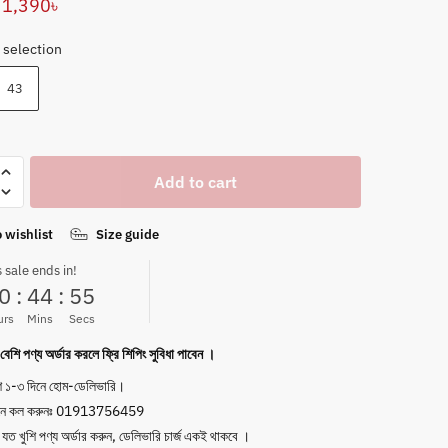
Original
Current
1,390
৳
price
price
 selection
was:
is:
43
3,490৳ .
1,390৳ .
Add to cart
 wishlist
Size guide
s sale ends in!
0
:
44
:
54
urs
Mins
Secs
েশি পণ্য অর্ডার করলে ফ্রি শিপিং সুবিধা পাবেন ।
ে ১-৩ দিনে হোম-ডেলিভারি।
নে কল করুনঃ 01913756459
যত খুশি পণ্য অর্ডার করুন, ডেলিভারি চার্জ একই থাকবে ।