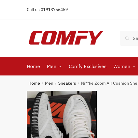
Skip
Skip
Call us 01913756459
to
to
navigation
content
Search
Search
for:
Home
Men
Comfy Exclusives
Women
Home
Men
Sneakers
Ni**ke Zoom Air Cushion Sn
/
/
/