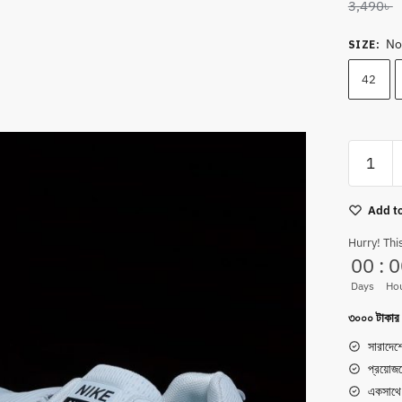
3,490
৳
No
SIZE
:
42
Ni**ke
Zoom
Air
Add to
Cushion
Sneaker
Hurry! Thi
00
:
0
–
wHITE
Days
Ho
quantity
৩০০০ টাকার ব
সারাদেশ
প্রয়োজ
একসাথে 