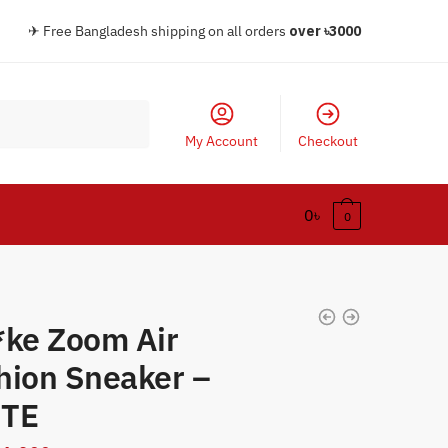
✈ Free Bangladesh shipping on all orders
over
৳30
00
My Account
Checkout
0
৳
0
*ke Zoom Air
hion Sneaker –
TE